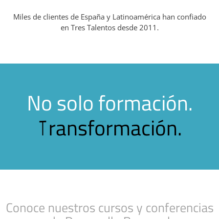
Miles de clientes de España y Latinoamérica han confiado
en Tres Talentos desde 2011.
No solo formación.
T
r
a
n
s
f
o
r
m
a
c
i
ó
n
.
T
r
a
Conoce nuestros cursos y conferencias