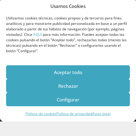
Aviso Legal
Usamos Cookies
Política de privacidad
Política de Cookies
Utilizamos cookies técnicas, cookies propias y de terceros para fines
analíticos y para mostrarte publicidad personalizada en base a un perfil
elaborado a partir de tus hábitos de navegación (por ejemplo, páginas
FORMACIÓN:
visitadas). Clica
AQUÍ
para más información. Puedes aceptar todas las
cookies pulsando el botón “Aceptar todo”, rechazarlas todas (menos las
técnicas) pulsando en el botón "Rechazar" o configurarlas usando el
Máster Presencial Desarrollo Personal
botón “Configurar”.
Máster Presencial Empresas y Profesionales
Cursos y talleres
Procesos de coaching
Aceptar todo
EMPRESAS:
Rechazar
Consultoría estratégica
Configurar
Coaching ejecutivo
Coaching de equipos
Política de cookies
Política de privacidad
Aviso legal
Conferencias