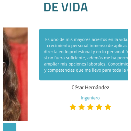
C
O
N
A
L
A