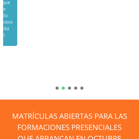
Es uno de mis mayores aciertos en la vida. Un
crecimiento personal inmenso de aplicación
directa en lo profesional y en lo personal. Y por
si no fuera suficiente, además me ha permitido
ampliar mis opciones laborales. Conocimientos
y competencias que me llevo para toda la vida.
César Hernández
Ingeniero
1
2
3
4
5
MATRÍCULAS ABIERTAS PARA LAS
FORMACIONES PRESENCIALES
QUE ARRANCAN EN OCTUBRE