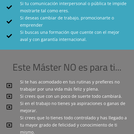
Si tu comunicación interpersonal o pública te impide
mostrarte tal como eres.
Si deseas cambiar de trabajo, promocionarte o
emprender
Si buscas una formación que cuente con el mejor
aval y con garantía internacional.
Este Máster NO es para ti...
Si te has acomodado en tus rutinas y prefieres no
trabajar por una vida más feliz y plena.
Si crees que con un poco de suerte todo cambiará.
Si en el trabajo no tienes ya aspiraciones o ganas de
mejorar.
Si crees que lo tienes todo controlado y has llegado a
tu mayor grado de felicidad y conocimiento de ti
mismo.